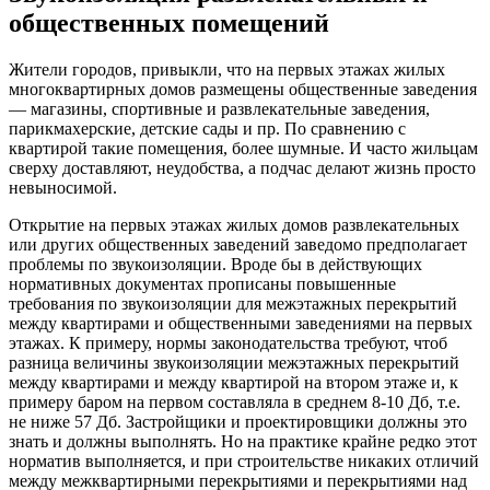
общественных помещений
Жители городов, привыкли, что на первых этажах жилых
многоквартирных домов размещены общественные заведения
— магазины, спортивные и развлекательные заведения,
парикмахерские, детские сады и пр. По сравнению с
квартирой такие помещения, более шумные. И часто жильцам
сверху доставляют, неудобства, а подчас делают жизнь просто
невыносимой.
Открытие на первых этажах жилых домов развлекательных
или других общественных заведений заведомо предполагает
проблемы по звукоизоляции. Вроде бы в действующих
нормативных документах прописаны повышенные
требования по звукоизоляции для межэтажных перекрытий
между квартирами и общественными заведениями на первых
этажах. К примеру, нормы законодательства требуют, чтоб
разница величины звукоизоляции межэтажных перекрытий
между квартирами и между квартирой на втором этаже и, к
примеру баром на первом составляла в среднем 8-10 Дб, т.е.
не ниже 57 Дб. Застройщики и проектировщики должны это
знать и должны выполнять. Но на практике крайне редко этот
норматив выполняется, и при строительстве никаких отличий
между межквартирными перекрытиями и перекрытиями над