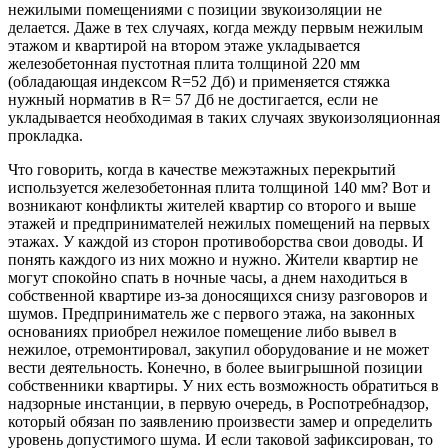
нежилыми помещениями с позиции звукоизоляции не
делается. Даже в тех случаях, когда между первым нежилым
этажом и квартирой на втором этаже укладывается
железобетонная пустотная плита толщиной 220 мм
(обладающая индексом R=52 Дб) и применяется стяжка
нужный норматив в R= 57 Дб не достигается, если не
укладывается необходимая в таких случаях звукоизоляционная
прокладка.
Что говорить, когда в качестве межэтажных перекрытий
используется железобетонная плита толщиной 140 мм? Вот и
возникают конфликты жителей квартир со второго и выше
этажей и предпринимателей нежилых помещений на первых
этажах. У каждой из сторон противоборства свои доводы. И
понять каждого из них можно и нужно. Жители квартир не
могут спокойно спать в ночные часы, а днем находиться в
собственной квартире из-за доносящихся снизу разговоров и
шумов. Предприниматель же с первого этажа, на законных
основаниях приобрел нежилое помещение либо вывел в
нежилое, отремонтировал, закупил оборудование и не может
вести деятельность. Конечно, в более выигрышной позиции
собственники квартиры. У них есть возможность обратиться в
надзорные инстанции, в первую очередь, в Роспотребнадзор,
который обязан по заявлению произвести замер и определить
уровень допустимого шума. И если таковой зафиксирован, то